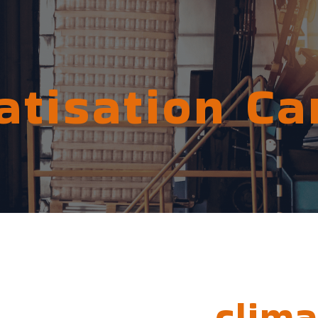
atisation C
clima