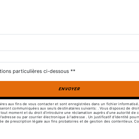
deau des cookies
tions particulières ci-dessous **
ENVOYER
 aux fins de vous contacter et sont enregistrées dans un fichier informatisé. E
ront communiquées aux seuls destinataires suivants: . Vous disposez de droits d
à tout moment et du droit d’introduire une réclamation auprès d’une autorité de c
l'adresse ou par courrier électronique à l'adresse . Un justificatif d'identité 
e de prescription légale aux fins probatoires et de gestion des contentieux. Cons