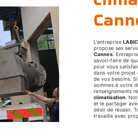
Cann
L’entreprise
LABI
propose ses serv
Cannes
. Entrepri
savoir-faire de qu
pour vous satisfa
dans votre projet
de vos besoins. S
sommes à votre di
renseignements né
climatisation
. Not
et le partager av
désir de réussir. 
travaille avec prop