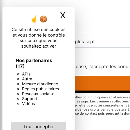
X
Masquer le ban
Ce site utilise des cookies
et vous donne le contrôle
sur ceux que vous
Combien font deux plus sept
souhaitez activer
Nos partenaires
(17)
En cochant cette case, j'accepte les condi
APIs
Autre
Mesure d'audience
Régies publicitaires
Réseaux sociaux
** Les données personnelles communiquées sont nécessaires
Support
but de répondre à votre message. Les données collectées se
Vidéos
limitation, d’opposition, de retrait de votre consentement 
mortem. Vous pouvez exercer ces droits par voie postale à 
pendant la période de prise de contact puis pendant la duré
droits.
Tout accepter