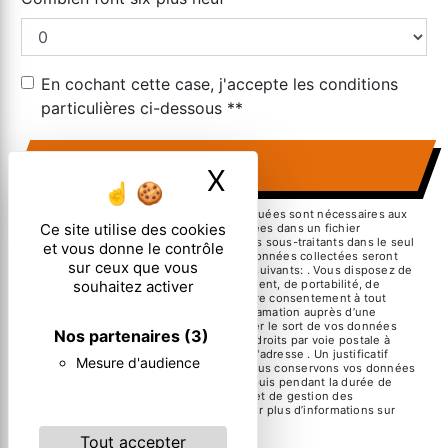
En cochant cette case, j'accepte les conditions
particulières ci-dessous **
ENVOYER
X
Masquer le ban
** Les données personnelles communiquées sont nécessaires aux
Ce site utilise des cookies
fins de vous contacter et sont enregistrées dans un fichier
informatisé. Elles sont destinées à et ses sous-traitants dans le seul
et vous donne le contrôle
but de répondre à votre message. Les données collectées seront
sur ceux que vous
communiquées aux seuls destinataires suivants: . Vous disposez de
droits d’accès, de rectification, d’effacement, de portabilité, de
souhaitez activer
limitation, d’opposition, de retrait de votre consentement à tout
moment et du droit d’introduire une réclamation auprès d’une
autorité de contrôle, ainsi que d’organiser le sort de vos données
Nos partenaires
(3)
post-mortem. Vous pouvez exercer ces droits par voie postale à
l'adresse ou par courrier électronique à l'adresse . Un justificatif
Mesure d'audience
d'identité pourra vous être demandé. Nous conservons vos données
pendant la période de prise de contact puis pendant la durée de
prescription légale aux fins probatoires et de gestion des
contentieux. Consultez le site cnil.fr pour plus d’informations sur
vos droits.
Tout accepter