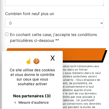
Combien font neuf plus un
En cochant cette case, j'accepte les conditions
particulières ci-dessous **
ENVOYER
X
Masquer le ban
** Les données personnelles communiquées sont nécessaires aux
Ce site utilise des cookies
fins de vous contacter et sont enregistrées dans un fichier
informatisé. Elles sont destinées à et ses sous-traitants dans le seul
et vous donne le contrôle
but de répondre à votre message. Les données collectées seront
sur ceux que vous
communiquées aux seuls destinataires suivants: . Vous disposez de
droits d’accès, de rectification, d’effacement, de portabilité, de
souhaitez activer
limitation, d’opposition, de retrait de votre consentement à tout
moment et du droit d’introduire une réclamation auprès d’une
autorité de contrôle, ainsi que d’organiser le sort de vos données
Nos partenaires
(3)
post-mortem. Vous pouvez exercer ces droits par voie postale à
l'adresse ou par courrier électronique à l'adresse . Un justificatif
Mesure d'audience
d'identité pourra vous être demandé. Nous conservons vos données
pendant la période de prise de contact puis pendant la durée de