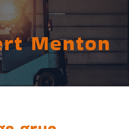
ert Menton
ge grue