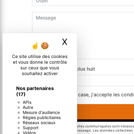
X
Masquer le ban
Ce site utilise des cookies
et vous donne le contrôle
sur ceux que vous
Combien font neuf plus huit
souhaitez activer
Nos partenaires
(17)
En cochant cette case, j'accepte les condi
APIs
Autre
Mesure d'audience
Régies publicitaires
Réseaux sociaux
** Les données personnelles communiquées sont nécessaires
Support
but de répondre à votre message. Les données collectées se
Vidéos