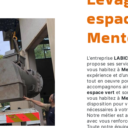
espac
Ment
L’entreprise
LABI
propose ses serv
vous habitez à
Me
expérience et d’un
tout en oeuvre po
accompagnons ain
espace vert
et so
vous habitez à
Me
disposition pour 
nécessaires à vot
Notre métier est a
avec vous renforce
Toute notre équipe