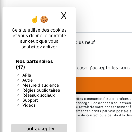
X
Masquer le ban
Ce site utilise des cookies
et vous donne le contrôle
sur ceux que vous
Combien font cinq plus neuf
souhaitez activer
Nos partenaires
(17)
En cochant cette case, j'accepte les condi
APIs
Autre
Mesure d'audience
Régies publicitaires
Réseaux sociaux
** Les données personnelles communiquées sont nécessaires
Support
but de répondre à votre message. Les données collectées se
Vidéos
limitation, d’opposition, de retrait de votre consentement 
mortem. Vous pouvez exercer ces droits par voie postale à 
pendant la période de prise de contact puis pendant la duré
droits.
Tout accepter