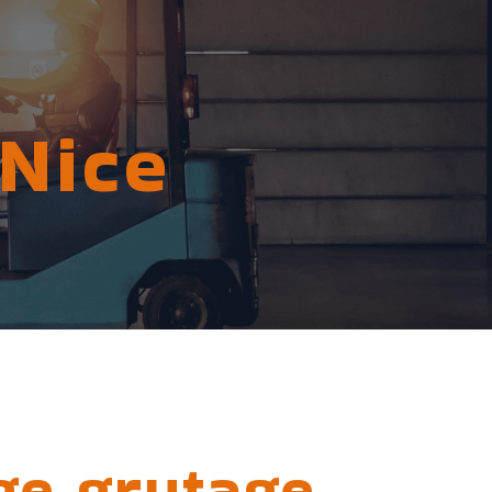
Nice
ge grutage