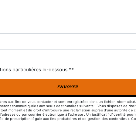
deau des cookies
tions particulières ci-dessous **
ENVOYER
 aux fins de vous contacter et sont enregistrées dans un fichier informatisé. E
ront communiquées aux seuls destinataires suivants: . Vous disposez de droits d
à tout moment et du droit d’introduire une réclamation auprès d’une autorité de c
l'adresse ou par courrier électronique à l'adresse . Un justificatif d'identité 
e de prescription légale aux fins probatoires et de gestion des contentieux. Cons