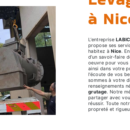
à Nic
L’entreprise
LABI
propose ses serv
habitez à
Nice
. E
d’un savoir-faire 
oeuvre pour vous
ainsi dans votre p
l’écoute de vos be
sommes à votre di
renseignements né
grutage
. Notre mé
partager avec vou
réussir. Toute notr
propreté et rigueu