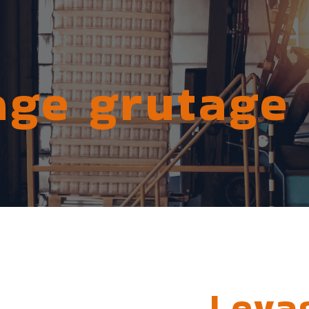
age grutage 
Leva