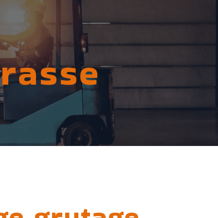
Grasse
ge grutage