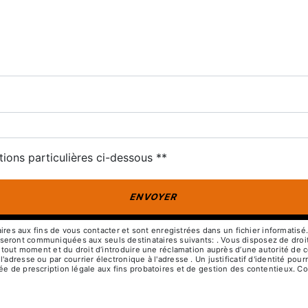
deau des cookies
tions particulières ci-dessous **
ENVOYER
 aux fins de vous contacter et sont enregistrées dans un fichier informatisé. E
ront communiquées aux seuls destinataires suivants: . Vous disposez de droits d
à tout moment et du droit d’introduire une réclamation auprès d’une autorité de c
l'adresse ou par courrier électronique à l'adresse . Un justificatif d'identité 
e de prescription légale aux fins probatoires et de gestion des contentieux. Cons