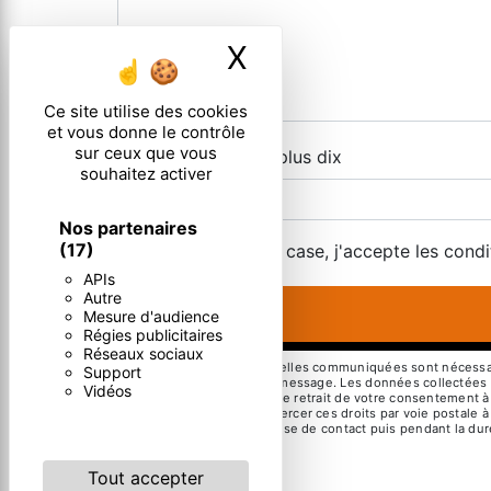
X
Masquer le ban
Ce site utilise des cookies
et vous donne le contrôle
sur ceux que vous
Combien font cinq plus dix
souhaitez activer
Nos partenaires
(17)
En cochant cette case, j'accepte les condi
APIs
Autre
Mesure d'audience
Régies publicitaires
Réseaux sociaux
** Les données personnelles communiquées sont nécessaires
Support
but de répondre à votre message. Les données collectées se
Vidéos
limitation, d’opposition, de retrait de votre consentement 
mortem. Vous pouvez exercer ces droits par voie postale à 
pendant la période de prise de contact puis pendant la duré
droits.
Tout accepter