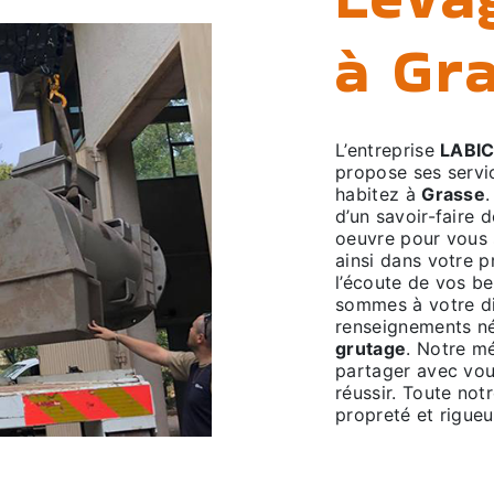
à Gr
L’entreprise
LABI
propose ses serv
habitez à
Grasse
.
d’un savoir-faire 
oeuvre pour vous
ainsi dans votre p
l’écoute de vos be
sommes à votre di
renseignements né
grutage
. Notre mé
partager avec vou
réussir. Toute notr
propreté et rigueu