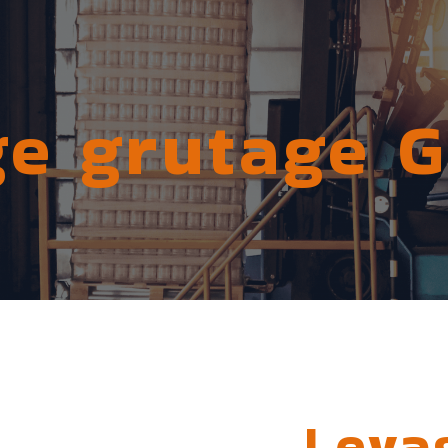
e grutage 
Leva