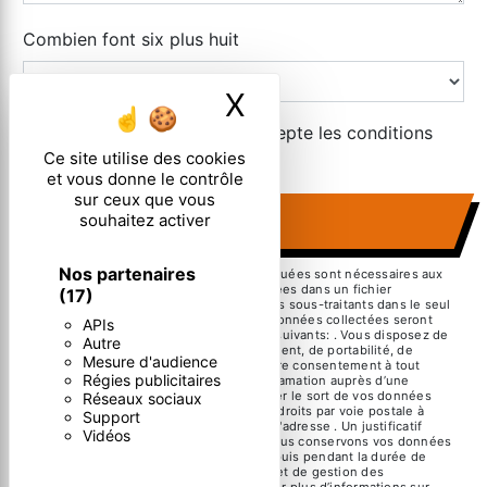
Combien font six plus huit
X
Masquer le ban
En cochant cette case, j'accepte les conditions
particulières ci-dessous **
Ce site utilise des cookies
et vous donne le contrôle
sur ceux que vous
souhaitez activer
ENVOYER
Nos partenaires
** Les données personnelles communiquées sont nécessaires aux
fins de vous contacter et sont enregistrées dans un fichier
(17)
informatisé. Elles sont destinées à et ses sous-traitants dans le seul
but de répondre à votre message. Les données collectées seront
APIs
communiquées aux seuls destinataires suivants: . Vous disposez de
Autre
droits d’accès, de rectification, d’effacement, de portabilité, de
Mesure d'audience
limitation, d’opposition, de retrait de votre consentement à tout
Régies publicitaires
moment et du droit d’introduire une réclamation auprès d’une
autorité de contrôle, ainsi que d’organiser le sort de vos données
Réseaux sociaux
post-mortem. Vous pouvez exercer ces droits par voie postale à
Support
l'adresse ou par courrier électronique à l'adresse . Un justificatif
Vidéos
d'identité pourra vous être demandé. Nous conservons vos données
pendant la période de prise de contact puis pendant la durée de
prescription légale aux fins probatoires et de gestion des
contentieux. Consultez le site cnil.fr pour plus d’informations sur