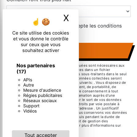
X
Masquer le ban
En cochant cette case, j'accepte les conditions
particulières ci-dessous **
Ce site utilise des cookies
et vous donne le contrôle
sur ceux que vous
souhaitez activer
ENVOYER
Nos partenaires
** Les données personnelles communiquées sont nécessaires aux
fins de vous contacter et sont enregistrées dans un fichier
(17)
informatisé. Elles sont destinées à et ses sous-traitants dans le seul
but de répondre à votre message. Les données collectées seront
APIs
communiquées aux seuls destinataires suivants: . Vous disposez de
Autre
droits d’accès, de rectification, d’effacement, de portabilité, de
Mesure d'audience
limitation, d’opposition, de retrait de votre consentement à tout
Régies publicitaires
moment et du droit d’introduire une réclamation auprès d’une
autorité de contrôle, ainsi que d’organiser le sort de vos données
Réseaux sociaux
post-mortem. Vous pouvez exercer ces droits par voie postale à
Support
l'adresse ou par courrier électronique à l'adresse . Un justificatif
Vidéos
d'identité pourra vous être demandé. Nous conservons vos données
pendant la période de prise de contact puis pendant la durée de
prescription légale aux fins probatoires et de gestion des
contentieux. Consultez le site cnil.fr pour plus d’informations sur
vos droits.
Tout accepter